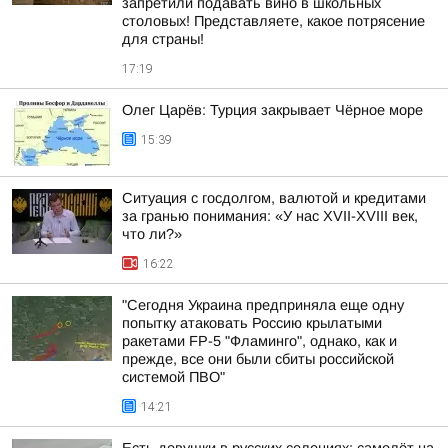
запретили подавать вино в школьных
столовых! Представляете, какое потрясение
для страны!
17:19
Олег Царёв: Турция закрывает Чёрное море
15:39
Ситуация с госдолгом, валютой и кредитами
за гранью понимания: «У нас XVII-XVIII век,
что ли?»
16:22
"Сегодня Украина предприняла еще одну
попытку атаковать Россию крылатыми
ракетами FP-5 "Фламинго", однако, как и
прежде, все они были сбиты российской
системой ПВО"
14:21