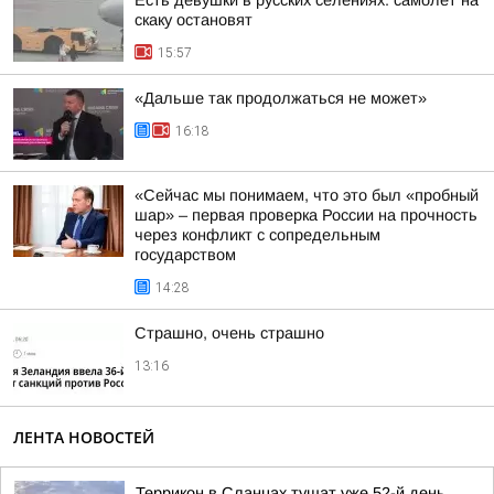
Есть девушки в русских селениях: самолёт на
скаку остановят
15:57
«Дальше так продолжаться не может»
16:18
«Сейчас мы понимаем, что это был «пробный
шар» – первая проверка России на прочность
через конфликт с сопредельным
государством
14:28
Страшно, очень страшно
13:16
ЛЕНТА НОВОСТЕЙ
Террикон в Сланцах тушат уже 52-й день