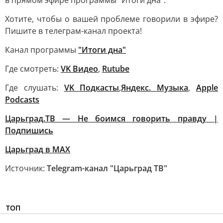
в прямом эфире программы "Итоги дна".
Хотите, чтобы о вашей проблеме говорили в эфире?
Пишите в телеграм-канал проекта!
Канал программы
"Итоги дна"
Где смотреть:
VK Видео
,
Rutube
Где слушать:
VK Подкасты
,
Яндекс. Музыка
,
Apple
Podcasts
Царьград.ТВ — Не боимся говорить правду |
Подпишись
Царьград в МАХ
Источник:
Telegram-канал "Царьград ТВ"
ТОП