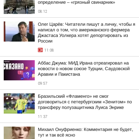
определение – «грязный свинарник»
08:12
Олег Царёв: Читатели пишут а личку, чтобы я
написал о том, что американского фермера
Джастаса Уолкера хотят депортировать из
России
11:08
Аббас Джума: МИД Ирана отреагировал на
новости о новом союзе Турции, Саудовской
Аравии и Пакистана
09:57
Бразильский «Фламенго» не смог
договориться с петербургским «Зенитом» по
трансферу полузащитника Луиса Энрике
11:37
Михаил Онуфриенко: Комментария не будет,
тут и так всё ясно