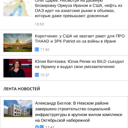
Олег Царёв: Несмотря на двойную
блокировку Ормуза Ираном и США, нефть из
ОАЭ идет на азиатские рынки в объемах,
которые даже превышают довоенные
16:50
Коротченко: у США не хватает ракет для ПРО
THAAD и ЗРК Patriot из-за войны в Иране
17:40
Юлия Витязева: Юлик Репке из BILD съездил
на Украину и выдал свои умозаключения:
15:37
ЛЕНТА НОВОСТЕЙ
Александр Беглов: В Невском районе
завершено строительство социальной
инфраструктуры в крупном жилом комплексе
на Октябрьской набережной
17:42