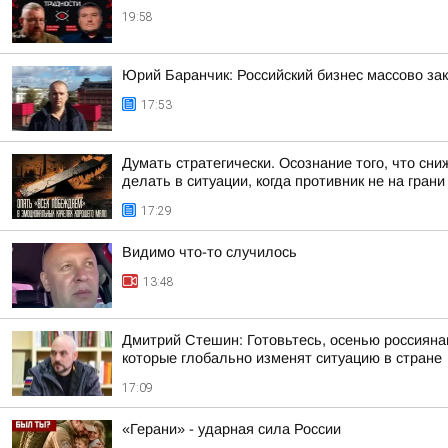
19:58
Юрий Баранчик: Российский бизнес массово за
17:53
Думать стратегически. Осознание того, что с
делать в ситуации, когда противник не на грани к
17:29
Видимо что-то случилось
13:48
Дмитрий Стешин: Готовьтесь, осенью россиянам
которые глобально изменят ситуацию в стране
17:09
«Герани» - ударная сила России