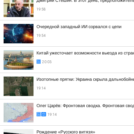
Дмитрий Стешин: В этот день, предположител
19:58
Очередной западный ИИ сорвался с цепи
19:54
Китай ужесточает возможности выезда из стран
20:03
Изотопные прятки: Украина скрыла дальнобойн
19:14
Олег Царёв: Фронтовая сводка. Фронтовая свод
19:14
Рождение «Русского витязя»