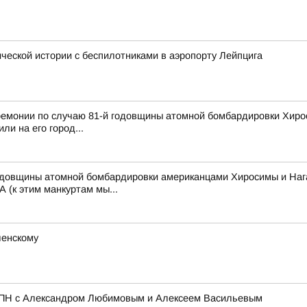
ческой истории с беспилотниками в аэропорту Лейпцига
монии по случаю 81-й годовщины атомной бомбардировки Хироси
ли на его город...
годовщины атомной бомбардировки американцами Хиросимы и Наг
 (к этим манкуртам мы...
ленскому
ЦПН с Александром Любимовым и Алексеем Васильевым