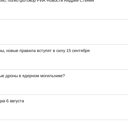
ьно, погиб фотокор РИА Новости Андрей Стенин
ы, новые правила вступят в силу 15 сентября
ые дроны в ядерном могильнике?
ка 6 августа