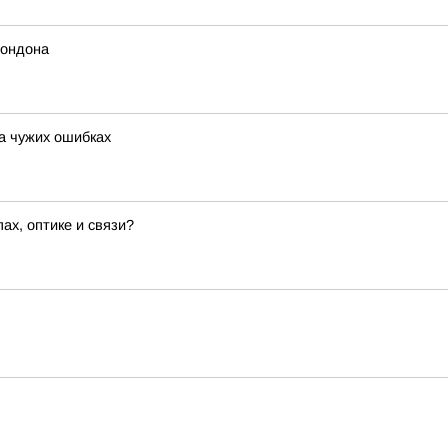
Лондона
на чужих ошибках
х, оптике и связи?