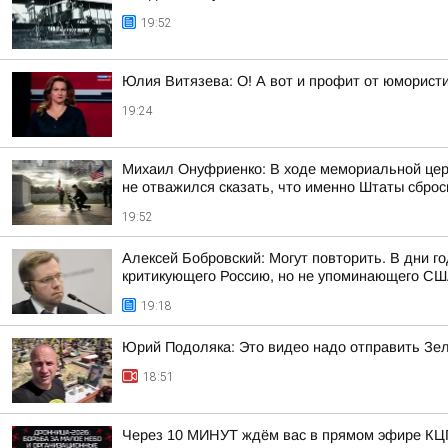
19:52
Юлия Витязева: О! А вот и профит от юмористи
19:24
Михаил Онуфриенко: В ходе мемориальной цере
не отважился сказать, что именно Штаты сброси
19:52
Алексей Бобровский: Могут повторить. В дни 
критикующего Россию, но не упоминающего США
19:18
Юрий Подоляка: Это видео надо отправить Зе
18:51
Через 10 МИНУТ ждём вас в прямом эфире К