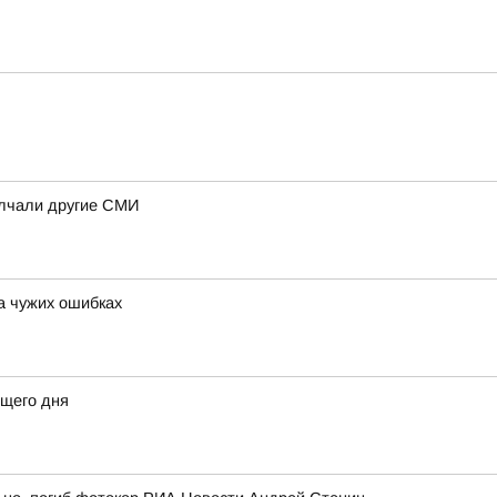
олчали другие СМИ
а чужих ошибках
щего дня