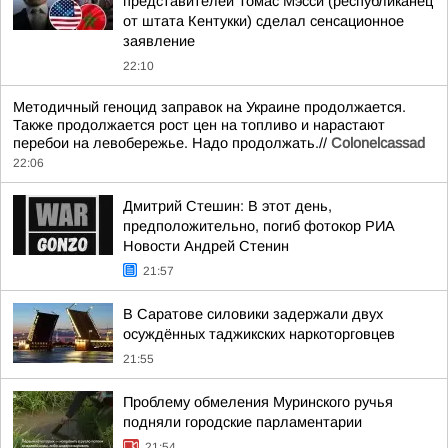
представителей Томас Мэсси (республиканец
от штата Кентукки) сделал сенсационное
заявление
22:10
Методичный геноцид заправок на Украине продолжается.
Также продолжается рост цен на топливо и нарастают
перебои на левобережье. Надо продолжать.//
Colonelcassad
22:06
Дмитрий Стешин: В этот день,
предположительно, погиб фотокор РИА
Новости Андрей Стенин
21:57
В Саратове силовики задержали двух
осуждённых таджикских наркоторговцев
21:55
Проблему обмеления Муринского ручья
подняли городские парламентарии
21:54