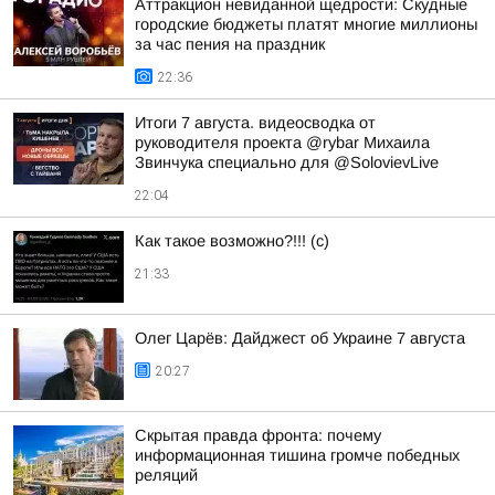
Аттракцион невиданной щедрости: Скудные
городские бюджеты платят многие миллионы
за час пения на праздник
22:36
Итоги 7 августа. видеосводка от
руководителя проекта @rybar Михаила
Звинчука специально для @SolovievLive
22:04
Как такое возможно?!!! (c)
21:33
Олег Царёв: Дайджест об Украине 7 августа
20:27
Скрытая правда фронта: почему
информационная тишина громче победных
реляций