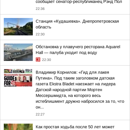
сообщает сенатор-республиканец Рэнд Пол
22:36
Станция «Кудашевка». Днепропетровская
область
22:30
Обстановка у плавучего ресторана Aquarel
Hall — палуба уходит под воду
22:30
Владимир Корнилов: «Гид для лакея
Путина». Под таким заголовком датская
газета Ekstra Bladet наезжает на лидера
Датской народной партии Мортен
Мессершмидта, на которого весь
истеблишмент дружно набросился за то, что
он...
22:27
Как простая ходьба после 50 лет может