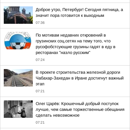
Доброе утро, Петербург! Сегодня пятница, а
значит пора готовится к выходным
07:36
По мотивам недавних откровений в
грузинских соц.сетях на тему того, что
русофобстсующие грузины гадят в еду в
ресторанах "назло русским"
07:24
В проекте строительства железной дороги
Чабахар-Захедан в Иране достигнут важный
этап
07:21
Олег Царёв: Крошечный добрый поступок
лучше, чем самые торжественные обещания
сделать невозможное
07:21