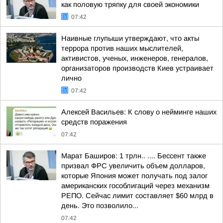
как половую тряпку для своей экономики
07:42
Наивные глупыши утверждают, что акты
террора против наших мыслителей,
активистов, ученых, инженеров, генералов,
организаторов производств Киев устраивает
лично
07:42
Алексей Васильев: К слову о нейминге наших
средств поражения
07:42
Марат Баширов: 1 трлн.. .... Бессент также
призвал ФРС увеличить объем долларов,
которые Япония может получать под залог
американских гособлигаций через механизм
РЕПО. Сейчас лимит составляет $60 млрд в
день. Это позволило...
07:42