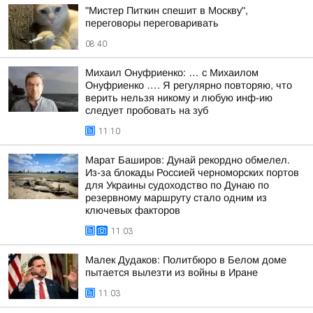
"Мистер Питкин спешит в Москву",
переговоры переговаривать
08:40
Михаил Онуфриенко: … с Михаилом
Онуфриенко …. Я регулярно повторяю, что
верить нельзя никому и любую инф-ию
следует пробовать на зуб
11:10
Марат Баширов: Дунай рекордно обмелел.
Из-за блокады Россией черноморских портов
для Украины судоходство по Дунаю по
резервному маршруту стало одним из
ключевых факторов
11:03
Малек Дудаков: Политбюро в Белом доме
пытается вылезти из войны в Иране
11:03