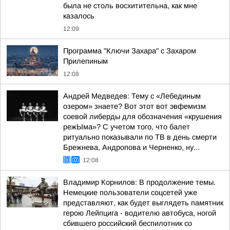
была не столь восхитительна, как мне
казалось
12:09
Программа "Ключи Захара" с Захаром
Прилепиным
12:08
Андрей Медведев: Тему с «Лебединым
озером» знаете? Вот этот вот эвфемизм
соевой либерды для обозначения «крушения
режЫма»? С учетом того, что балет
ритуально показывали по ТВ в день смерти
Брежнева, Андропова и Черненко, ну...
12:08
Владимир Корнилов: В продолжение темы.
Немецкие пользователи соцсетей уже
представляют, как будет выглядеть памятник
герою Лейпцига - водителю автобуса, ногой
сбившего российский беспилотник со