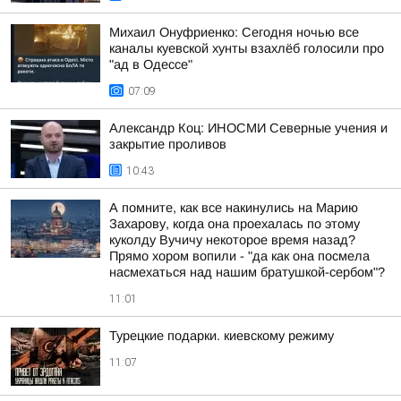
Михаил Онуфриенко: Сегодня ночью все
каналы куевской хунты взахлёб голосили про
"ад в Одессе"
07:09
Александр Коц: ИНОСМИ Северные учения и
закрытие проливов
10:43
А помните, как все накинулись на Марию
Захарову, когда она проехалась по этому
куколду Вучичу некоторое время назад?
Прямо хором вопили - "да как она посмела
насмехаться над нашим братушкой-сербом"?
11:01
Турецкие подарки. киевскому режиму
11:07