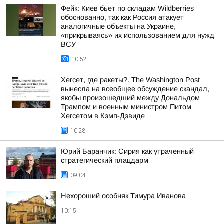
Фейк: Киев бьет по складам Wildberries
обоснованно, так как Россия атакует
аналогичные объекты на Украине,
«прикрываясь» их использованием для нужд
ВСУ
10:52
Хегсет, где ракеты?. The Washington Post
вынесла на всеобщее обсуждение скандал,
якобы произошедший между Дональдом
Трампом и военным министром Питом
Хегсетом в Кэмп-Дэвиде
10:28
Юрий Баранчик: Сирия как утраченный
стратегический плацдарм
09:04
Нехороший особняк Тимура Иванова
10:15