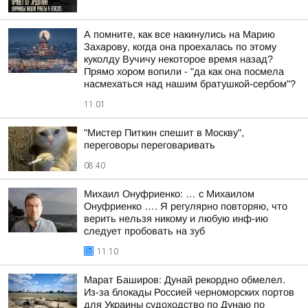
А помните, как все накинулись на Марию
Захарову, когда она проехалась по этому
куколду Вучичу некоторое время назад?
Прямо хором вопили - "да как она посмела
насмехаться над нашим братушкой-сербом"?
11:01
"Мистер Питкин спешит в Москву",
переговоры переговаривать
08:40
Михаил Онуфриенко: … с Михаилом
Онуфриенко …. Я регулярно повторяю, что
верить нельзя никому и любую инф-ию
следует пробовать на зуб
11:10
Марат Баширов: Дунай рекордно обмелел.
Из-за блокады Россией черноморских портов
для Украины судоходство по Дунаю по