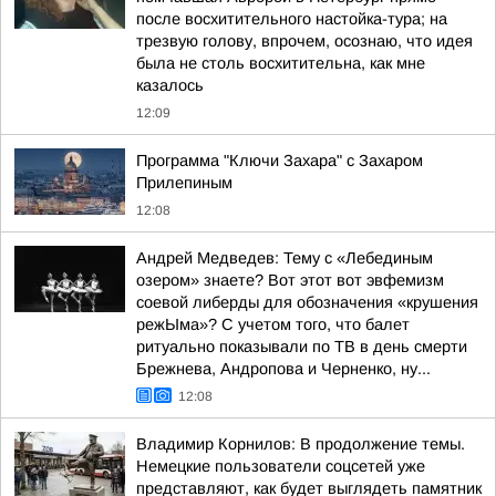
после восхитительного настойка-тура; на
трезвую голову, впрочем, осознаю, что идея
была не столь восхитительна, как мне
казалось
12:09
Программа "Ключи Захара" с Захаром
Прилепиным
12:08
Андрей Медведев: Тему с «Лебединым
озером» знаете? Вот этот вот эвфемизм
соевой либерды для обозначения «крушения
режЫма»? С учетом того, что балет
ритуально показывали по ТВ в день смерти
Брежнева, Андропова и Черненко, ну...
12:08
Владимир Корнилов: В продолжение темы.
Немецкие пользователи соцсетей уже
представляют, как будет выглядеть памятник