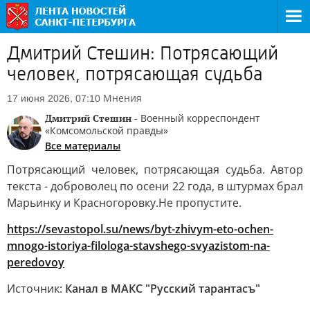
Дмитрий Стешин: Потрясающий
человек, потрясающая судьба
Мнения
17 июня 2026, 07:10
Дмитрий Стешин
- Военный корреспондент
«Комсомольской правды»
Все материалы
Потрясающий человек, потрясающая судьба. Автор
текста - доброволец по осени 22 года, в штурмах брал
Марьинку и Красногоровку.Не пропустите.
https://sevastopol.su/news/byt-zhivym-eto-ochen-
mnogo-istoriya-filologa-stavshego-svyazistom-na-
peredovoy
Источник:
Канал в МАКС "Русский тарантасъ"