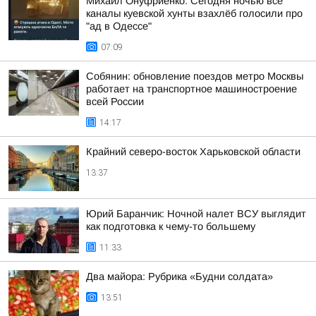
Михаил Онуфриенко: Сегодня ночью все
каналы куевской хунты взахлёб голосили про
"ад в Одессе"
07:09
Собянин: обновление поездов метро Москвы
работает на транспортное машиностроение
всей России
14:17
Крайний северо-восток Харьковской области
13:37
Юрий Баранчик: Ночной налет ВСУ выглядит
как подготовка к чему-то большему
11:33
Два майора: Рубрика «Будни солдата»
13:51