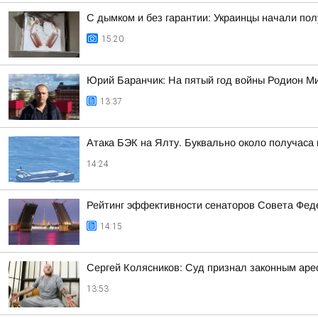
С дымком и без гарантии: Украинцы начали по
15:20
Юрий Баранчик: На пятый год войны Родион Ми
13:37
Атака БЭК на Ялту. Буквально около получаса
14:24
Рейтинг эффективности сенаторов Совета Феде
14:15
Сергей Колясников: Суд признал законным арес
13:53