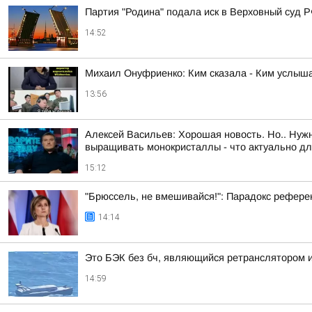
Партия "Родина" подала иск в Верховный суд 
14:52
Михаил Онуфриенко: Ким сказала - Ким услыш
13:56
Алексей Васильев: Хорошая новость. Но.. Нужн
выращивать монокристаллы - что актуально д
15:12
"Брюссель, не вмешивайся!": Парадокс рефере
14:14
Это БЭК без бч, являющийся ретранслятором 
14:59