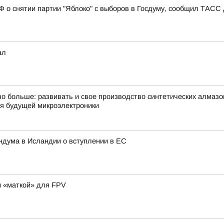
РФ о снятии партии "Яблоко" с выборов в Госдуму, сообщил ТАСС
ал
о больше: развивать и свое производство синтетических алмазо
ля будущей микроэлектроники
ндума в Исландии о вступлении в ЕС
и «маткой» для FPV