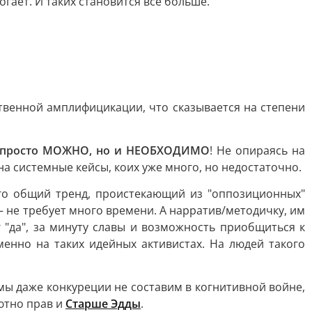
гает. И таких становится всё больше.
твенной амплифицикации, что сказывается на степени
е просто МОЖНО, но и НЕОБХОДИМО
! Не опираясь на
а системные кейсы, коих уже много, но недостаточно.
его общий тренд, проистекающий из "оппозиционных"
 не требует много времени. А нарратив/методичку, им
 "да", за минуту славы и возможность приобщиться к
енно на таких идейных активистах. На людей такого
ы даже конкуреции не составим в когнитивной войне,
ютно прав и
Старше Эдды
.