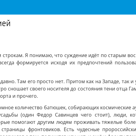
ией
строкам. Я понимаю, что суждение идёт по старым вос
всегда формируется исходя их предпочтений пользов
авно. Там его просто нет. Притом как на Западе, так и
стро сношает своего носителя до состояния тени отца Г
орта и прочего.
громное количество батюшек, собирающих космические а
усадьбы (один Федор Савинцев чего стоит), люди, к
торые помогают другим людям проживать тяжелые болезн
е страницы фронтовиков. Есть чудесные пророссийск