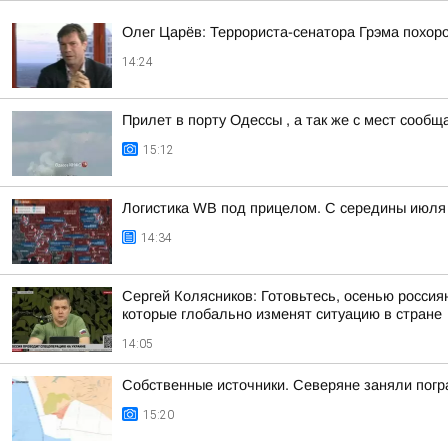
Олег Царёв: Террориста-сенатора Грэма похор
14:24
Прилет в порту Одессы , а так же с мест сооб
15:12
Логистика WB под прицелом. С середины июля 
14:34
Сергей Колясников: Готовьтесь, осенью россия
которые глобально изменят ситуацию в стране
14:05
Собственные источники. Северяне заняли погр
15:20