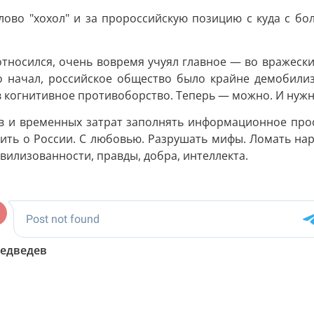
слово "хохол" и за пророссийскую позицию с куда с бо
относился, очень вовремя учуял главное — во вражеск
то начал, российское общество было крайне демобил
 когнитивное противоборство. Теперь — можно. И нужн
 и временных затрат заполнять информационное прос
рить о России. С любовью. Разрушать мифы. Ломать нар
ивилизованности, правды, добра, интеллекта.
едведев