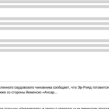
енного саудовского чиновника сообщает, что Эр-Рияд готовится
же со стороны йеменско «Ансар...
ля станции «Чкаловская» в связи с капитальным ремонтом эскал