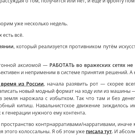
ссуждая о том, получится или нет, и ещё и фронту помо
ворим уже несколько недель.
 есть всё.
иянии
, который реализуется противником путём искусс
бетонной аксиомой —
РАБОТАТЬ во вражеских сетях н
ективен и неприменим в системе принятия решений. А н
 время из России
, начала разявить рот — скорее вс
Записать новый модный формат на ходу или из машины —
в земля нарожала с избытком. Так что там и без денег
обный кипиш. Навальнистское движение зиждилось им
х к генерации нужного ему контента.
 пространство контрнарративами/нарративами, иначе м
я этого колоссальны. Я об этом уже
писала тут
. И абсол