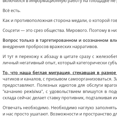
включился в информационную работу на площадке не ра
Всё есть.
Как и противоположная сторона медали, о которой го
Соцсети — это срез общества. Мирового. Поэтому в них
Вопрос только в таргетированном и осознанном вл
внедрения пробросов вражеских нарративов.
И тут я перехожу к абзацу в цитате сразу с железо
личный негативный опыт, который категорически субъ
То, что наша беглая миграция, стекавшая в разное
чатиков и каналов, с призывом самоорганизоваться. 
предоставляют. Полезных идиотов для обслуги враго
"качанию режЫма", с удовольствием впишутся в под
склада сейчас делает ставку противник, подталкивая и
Отвечать необходимо. Необходимо наглухо заполнять
и нас просто ушатают. Возможности и пространство дл