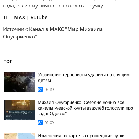
года, если ему лично не позолотят ручку...
ТГ
|
МАХ
|
Rutube
Источник:
Канал в МАКС "Мир Михаила
Онуфриенко"
ТОП
Украинские террористы ударили по спящим
детям
07:39
Михаил Онуфриенко: Сегодня ночью все
каналы куевской хунты взахлёб голосили про
"ад в Одессе"
07:09
Изменения на карте за прошедшие сутки: