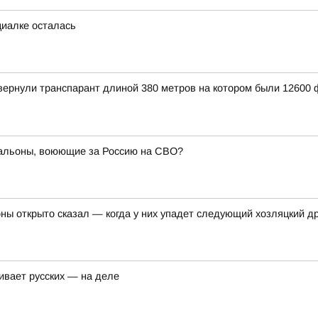
циалке осталась
вернули транспарант длиной 380 метров на котором были 12600 
тальоны, воюющие за Россию на СВО?
ы открыто сказал — когда у них упадет следующий хозляцкий дро
ивает русских — на деле