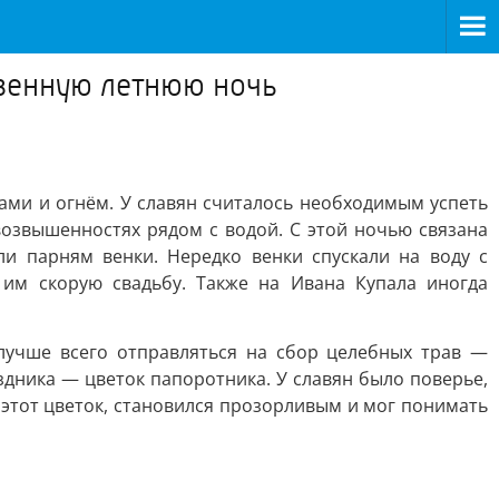
твенную летнюю ночь
вами и огнём. У славян считалось необходимым успеть
 возвышенностях рядом с водой. С этой ночью связана
и парням венки. Нередко венки спускали на воду с
им скорую свадьбу. Также на Ивана Купала иногда
 лучше всего отправляться на сбор целебных трав —
дника — цветок папоротника. У славян было поверье,
ь этот цветок, становился прозорливым и мог понимать