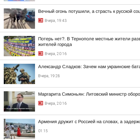
Вечный огонь потушили, а страсть к русской со
Вчера, 19:43
Потерь нет?. В Тернополе местные жители раз
жителей города
Вчера, 20:16
Александр Сладков: Зачем нам украинские ба
Вчера, 19:28
Маргарита Симоньян: Литовский министр оборон
Вчера, 20:16
Армения дружит с Россией на словах, а задерж
01:15