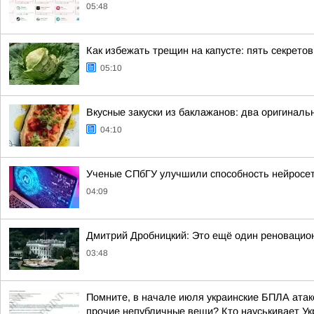
05:48
Как избежать трещин на капусте: пять секрето
05:10
Вкусные закуски из баклажанов: два оригиналь
04:10
Ученые СПбГУ улучшили способность нейросет
04:09
Дмитрий Дробницкий: Это ещё один реновацио
03:48
Помните, в начале июля украинские БПЛА атако
прочие непубличные вещи? Кто науськивает Укр