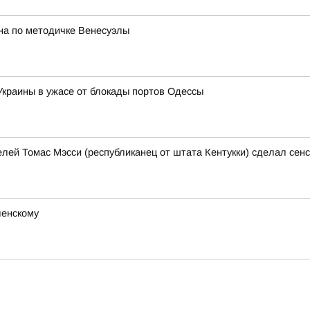
на по методичке Венесуэлы
 Украины в ужасе от блокады портов Одессы
ей Томас Мэсси (республиканец от штата Кентукки) сделал сен
ленскому