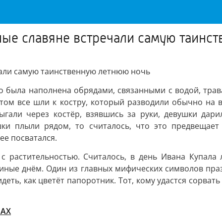
чные славяне встречали самую таинс
чали самую таинственную летнюю ночь
но была наполнена обрядами, связанными с водой, тра
потом все шли к костру, который разводили обычно на
али через костёр, взявшись за руки, девушки дарил
и плыли рядом, то считалось, что это предвещает 
ее посватался.
с растительностью. Считалось, в день Ивана Купала
 иные днём. Один из главных мифических символов праз
деть, как цветёт папоротник. Тот, кому удастся сорват
MAX