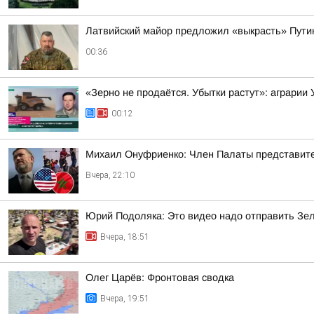
Латвийский майор предложил «выкрасть» Пути
00:36
«Зерно не продаётся. Убытки растут»: аграрии
00:12
Михаил Онуфриенко: Член Палаты представител
Вчера, 22:10
Юрий Подоляка: Это видео надо отправить Зе
Вчера, 18:51
Олег Царёв: Фронтовая сводка
Вчера, 19:51