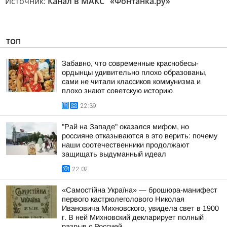
Источник:
Канал в МАКС "«Фонтанка.ру»"
ТОП
Забавно, что современные краснобесы-
ордынцы удивительно плохо образованы,
сами не читали классиков коммунизма и
плохо знают советскую историю
22:39
"Рай на Западе" оказался мифом, но
россияне отказываются в это верить: почему
наши соотечественники продолжают
защищать выдуманный идеал
22:02
«Самостійна Україна» — брошюра-манифест
первого кастрюлеголового Николая
Ивановича Михновского, увидела свет в 1900
г. В ней Михновский декларирует полный
разрыв с Россией