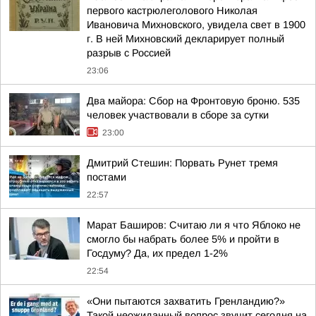
первого кастрюлеголового Николая
Ивановича Михновского, увидела свет в 1900
г. В ней Михновский декларирует полный
разрыв с Россией
23:06
Два майора: Сбор на Фронтовую броню. 535
человек участвовали в сборе за сутки
23:00
Дмитрий Стешин: Порвать Рунет тремя
постами
22:57
Марат Баширов: Считаю ли я что Яблоко не
смогло бы набрать более 5% и пройти в
Госдуму? Да, их предел 1-2%
22:54
«Они пытаются захватить Гренландию?»
Такой неожиданный вопрос звучит сегодня на