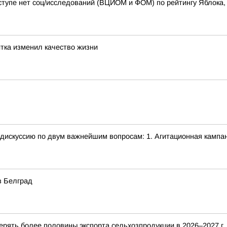
тупе нет соц/исследований (ВЦИОМ и ФОМ) по рейтингу Яблока, а
итка изменил качество жизни
дискуссию по двум важнейшим вопросам: 1. Агитационная кампа
в Белград
рять более половины экспорта сельхозпродукции в 2026–2027 г. 