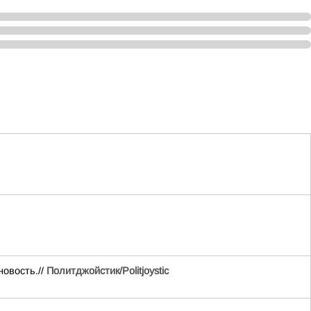
овость.//
Политджойстик/Politjoystic