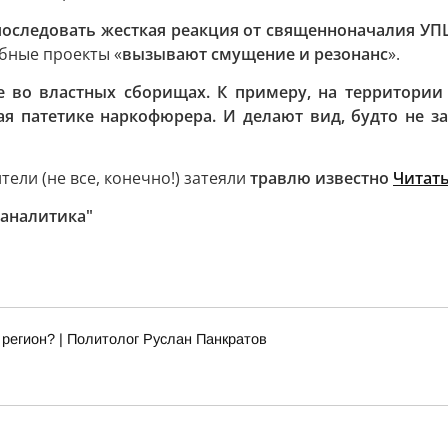
последовать жесткая реакция от священноначалия УПЦ
бные проекты «
вызывают смущение и резонанс
».
е во властных сборищах. К примеру, на территори
ая патетике наркофюрера. И делают вид, будто не 
ли (не все, конечно!) затеяли
травлю известно
Читать
 аналитика"
 регион? | Политолог Руслан Панкратов