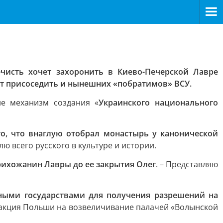
чисть хочет захоронить в Киево-Печерской Лавре
уют присоседить и нынешних «побратимов» ВСУ.
е механизм создания «
Украинского национального
го, что внаглую отобрал монастырь у канонической
 всего русского в культуре и истории.
рихожанин Лавры до ее закрытия Олег
. – Представляю
ными государствами для получения разрешений на
 реакция Польши на возвеличивание палачей «Волынской