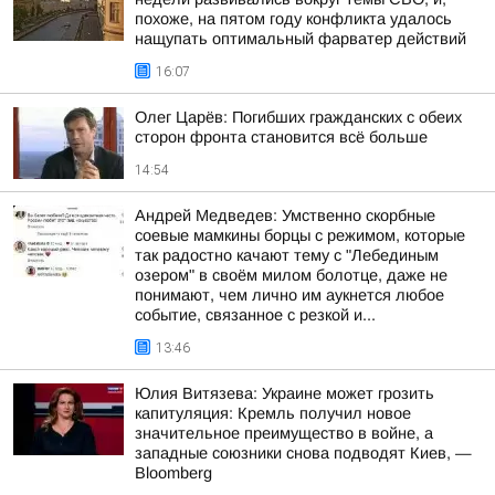
похоже, на пятом году конфликта удалось
нащупать оптимальный фарватер действий
16:07
Олег Царёв: Погибших гражданских с обеих
сторон фронта становится всё больше
14:54
Андрей Медведев: Умственно скорбные
соевые мамкины борцы с режимом, которые
так радостно качают тему с "Лебединым
озером" в своём милом болотце, даже не
понимают, чем лично им аукнется любое
событие, связанное с резкой и...
13:46
Юлия Витязева: Украине может грозить
капитуляция: Кремль получил новое
значительное преимущество в войне, а
западные союзники снова подводят Киев, —
Bloomberg