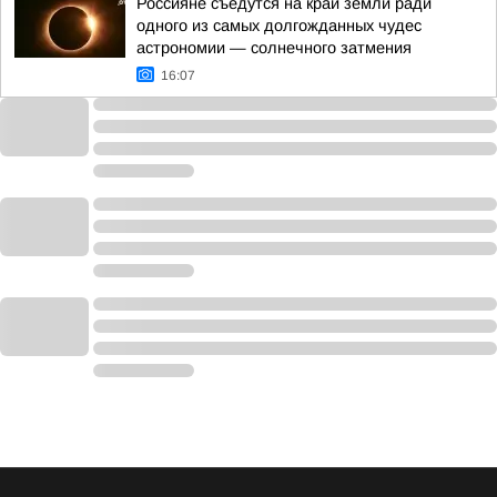
Россияне съедутся на край земли ради
одного из самых долгожданных чудес
астрономии — солнечного затмения
16:07