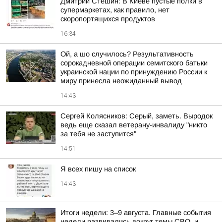
Дмитрий Стешин: В Киеве пустые полки в
супермаркетах, как правило, нет
скоропортящихся продуктов
16:34
Ой, а шо случилось? Результативность
сорокадневной операции семитского батьки
украинской нации по принуждению России к
миру принесла неожиданный вывод
14:43
Сергей Колясников: Серый, заметь. Выродок
ведь еще сказал ветерану-инвалиду "никто
за тебя не заступится"
14:51
Я всех пишу на список
14:43
Итоги недели: 3–9 августа. Главные события
недели развивались вокруг темы СВО, и,