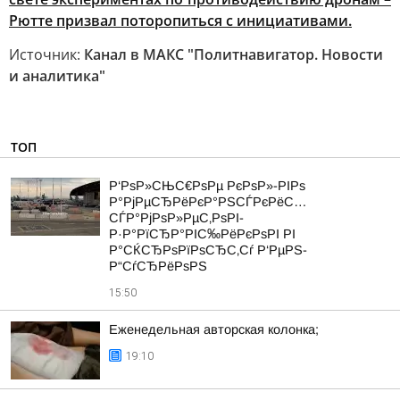
Рютте призвал поторопиться с инициативами.
Источник:
Канал в МАКС "Политнавигатор. Новости
и аналитика"
ТОП
Р‘РѕР»СЊС€РѕРµ РєРѕР»-РІРѕ
Р°РјРµСЂРёРєР°РЅСЃРєРёС…
СЃР°РјРѕР»РµС‚РѕРІ-
Р·Р°РїСЂР°РІС‰РёРєРѕРІ РІ
Р°СЌСЂРѕРїРѕСЂС‚Сѓ Р‘РµРЅ-
Р“СѓСЂРёРѕРЅ
15:50
Еженедельная авторская колонка;
19:10