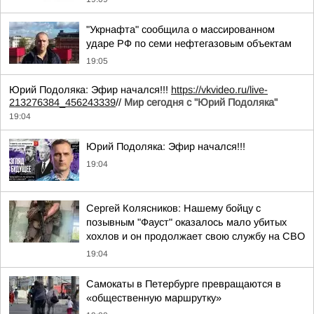
"Укрнафта" сообщила о массированном
ударе РФ по семи нефтегазовым объектам
19:05
Юрий Подоляка: Эфир начался!!!
https://vkvideo.ru/live-
213276384_456243339
//
Мир сегодня с "Юрий Подоляка"
19:04
Юрий Подоляка: Эфир начался!!!
19:04
Сергей Колясников: Нашему бойцу с
позывным "Фауст" оказалось мало убитых
хохлов и он продолжает свою службу на СВО
19:04
Самокаты в Петербурге превращаются в
«общественную маршрутку»