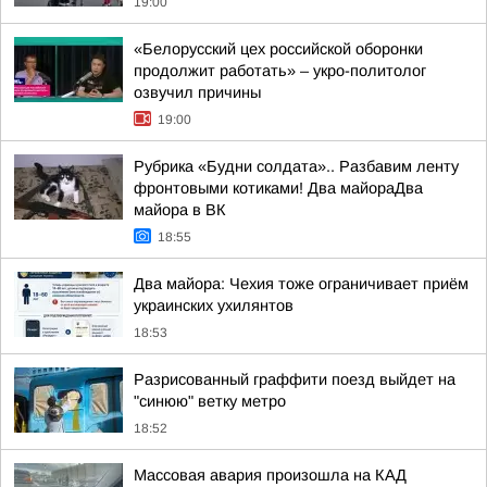
19:00
«Белорусский цех российской оборонки
продолжит работать» – укро-политолог
озвучил причины
19:00
Рубрика «Будни солдата».. Разбавим ленту
фронтовыми котиками! Два майораДва
майора в ВК
18:55
Два майора: Чехия тоже ограничивает приём
украинских ухилянтов
18:53
Разрисованный граффити поезд выйдет на
"синюю" ветку метро
18:52
Массовая авария произошла на КАД