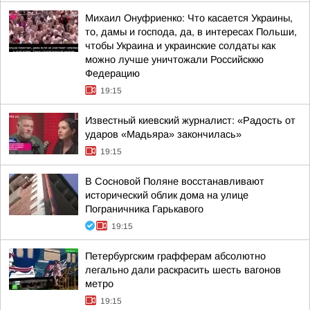
Михаил Онуфриенко: Что касается Украины,
то, дамы и господа, да, в интересах Польши,
чтобы Украина и украинские солдаты как
можно лучше уничтожали Российсккю
Федерацию
19:15
Известный киевский журналист: «Радость от
ударов «Мадьяра» закончилась»
19:15
В Сосновой Поляне восстанавливают
исторический облик дома на улице
Пограничника Гарькавого
19:15
Петербургским графферам абсолютно
легально дали раскрасить шесть вагонов
метро
19:15