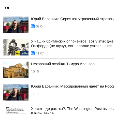
ТОП
Юрий Баранчик: Сирия как утраченный стратег
09:04
У наших британских оппонентов, вот у этих д
Оксфорде (не шучу), есть вполне устоявшаяся, 
11:07
Нехороший особняк Тимура Иванова
10:15
Юрий Баранчик: Массированный налёт на Росс
11:07
Хегсет, где ракеты?. The Washington Post вы
Кэмп-Дэвиде