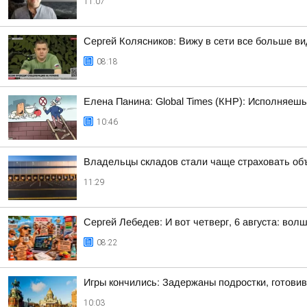
11:07
Сергей Колясников: Вижу в сети все больше в
08:18
Елена Панина: Global Times (КНР): Исполняеш
10:46
Владельцы складов стали чаще страховать об
11:29
Сергей Лебедев: И вот четверг, 6 августа: во
08:22
Игры кончились: Задержаны подростки, готови
10:03