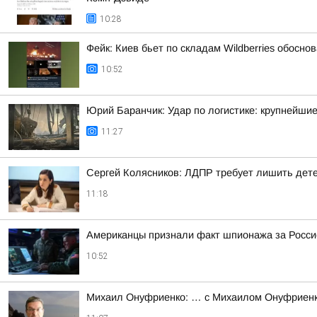
10:28
Фейк: Киев бьет по складам Wildberries обосн
10:52
Юрий Баранчик: Удар по логистике: крупнейши
11:27
Сергей Колясников: ЛДПР требует лишить дете
11:18
Американцы признали факт шпионажа за Росси
10:52
Михаил Онуфриенко: … с Михаилом Онуфриенко