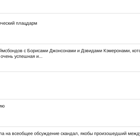
ический плацдарм
жеймсбондов с Борисами Джонсонами и Дэвидами Кэмеронами, кот
очень успешная и...
ию
несла на всеобщее обсуждение скандал, якобы произошедший ме