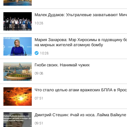
Малек Дудаков: Ультралевые захватывают Мич
10:28
Мария Захарова: Мэр Хиросимы в годовщину бом
на мирных жителей атомную бомбу
10:28
Гноби своих. Нанимай чужих
09:08
Что стало целью атаки вражеских БПЛА в Яро
07:51
Дмитрий Стешин: #чай из носа. Лайма Вайкуле
09:51