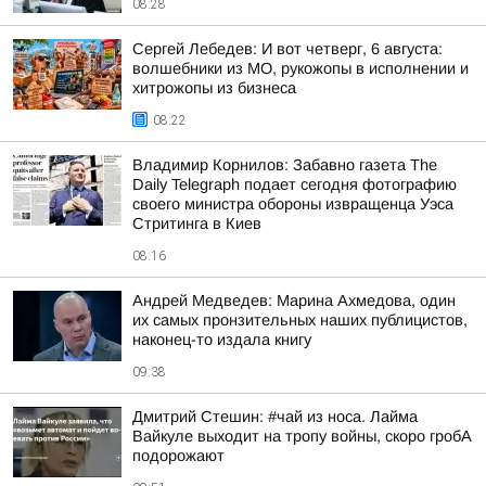
08:28
Сергей Лебедев: И вот четверг, 6 августа:
волшебники из МО, рукожопы в исполнении и
хитрожопы из бизнеса
08:22
Владимир Корнилов: Забавно газета The
Daily Telegraph подает сегодня фотографию
своего министра обороны извращенца Уэса
Стритинга в Киев
08:16
Андрей Медведев: Марина Ахмедова, один
их самых пронзительных наших публицистов,
наконец-то издала книгу
09:38
Дмитрий Стешин: #чай из носа. Лайма
Вайкуле выходит на тропу войны, скоро гробА
подорожают