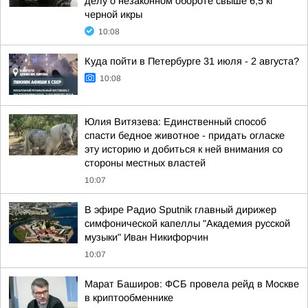
делу о незаконном обороте свыше 6,5 кг
черной икры
10:08
Куда пойти в Петербурге 31 июля - 2 августа?
10:08
Юлия Витязева: Единственный способ
спасти бедное животное - придать огласке
эту историю и добиться к ней внимания со
стороны местных властей
10:07
В эфире Радио Sputnik главный дирижер
симфонической капеллы "Академия русской
музыки" Иван Никифорчин
10:07
Марат Баширов: ФСБ провела рейд в Москве
в криптообменнике