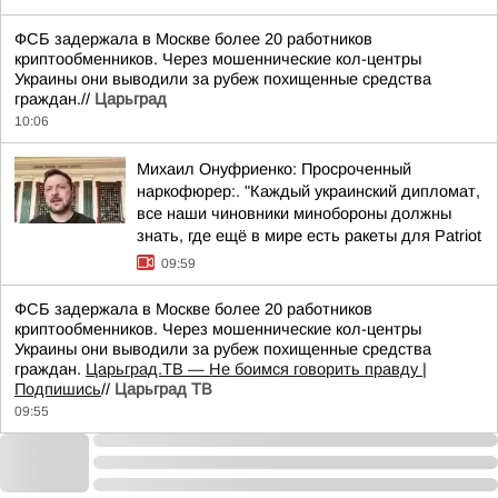
ФСБ задержала в Москве более 20 работников
криптообменников. Через мошеннические кол-центры
Украины они выводили за рубеж похищенные средства
граждан.//
Царьград
10:06
Михаил Онуфриенко: Просроченный
наркофюрер:. "Каждый украинский дипломат,
все наши чиновники минобороны должны
знать, где ещё в мире есть ракеты для Patriot
09:59
ФСБ задержала в Москве более 20 работников
криптообменников. Через мошеннические кол-центры
Украины они выводили за рубеж похищенные средства
граждан.
Царьград.ТВ — Не боимся говорить правду |
Подпишись
//
Царьград ТВ
09:55