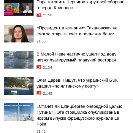
Пора готовить Чернигов к круговой обороне –
генерал Кривонос
21:58
«Президент в изгнании» Тихановская не
смогла открыть счёт в польском банке
21:55
В Малой Неве частично ушел под воду
неэксплуатируемый плавучий ресторан
21:54
Олег Царёв: Пишут, что украинский БЭК
ударил «по ялтинскому порту»
21:48
«Станет ли Шпицберген очередной целью
Путина?» Эта страшилка опубликована в
новом выпуске французского журнала Le
Point
21:42