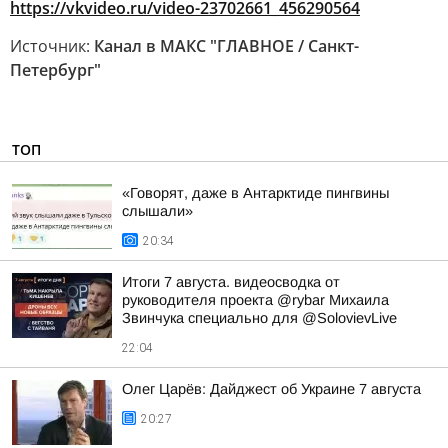
https://vkvideo.ru/video-23702661_456290564
Источник:
Канал в МАКС "ГЛАВНОЕ / Санкт-
Петербург"
ТОП
«Говорят, даже в Антарктиде пингвины
слышали»
20:34
Итоги 7 августа. видеосводка от
руководителя проекта @rybar Михаила
Звинчука специально для @SolovievLive
22:04
Олег Царёв: Дайджест об Украине 7 августа
20:27