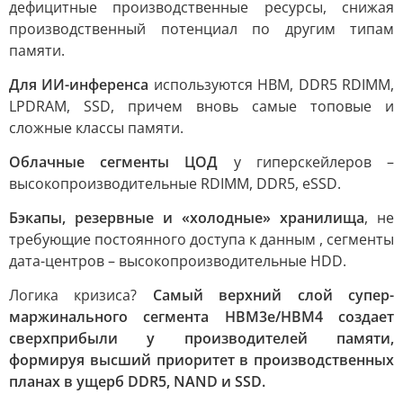
дефицитные производственные ресурсы, снижая
производственный потенциал по другим типам
памяти.
Для ИИ-инференса
используются HBM, DDR5 RDIMM,
LPDRAM, SSD, причем вновь самые топовые и
сложные классы памяти.
Облачные сегменты ЦОД
у гиперскейлеров –
высокопроизводительные RDIMM, DDR5, eSSD.
Бэкапы, резервные и «холодные» хранилища
, не
требующие постоянного доступа к данным , сегменты
дата-центров – высокопроизводительные HDD.
Логика кризиса?
Самый верхний слой супер-
маржинального сегмента HBM3e/HBM4 создает
сверхприбыли у производителей памяти,
формируя высший приоритет в производственных
планах в ущерб DDR5, NAND и SSD.