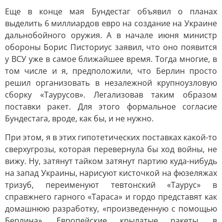
Еще в конце мая Бундестаг объявил о планах
выделить 6 миллиардов евро на создание на Украине
дальнобойного оружия. А в начале июня министр
обороны Борис Писториус заявил, что оно появится
у ВСУ уже в самое ближайшее время. Тогда многие, в
том числе и я, предположили, что Берлин просто
решил организовать в незалежной крупноузловую
сборку «Таурусов». Легализовав таким образом
поставки ракет. Для этого формальное согласие
Бундестага, вроде, как бы, и не нужно.
При этом, я в этих гипотетических поставках какой-то
сверхугрозы, которая перевернула бы ход войны, не
вижу. Ну, затянут тайком затянут партию куда-нибудь
на запад Украины, нарисуют кисточкой на фюзеляжах
тризуб, переименуют тевтонский «Таурус» в
справжнего гарного «Тараса» и гордо представят как
домашнюю разработку, «произведенную с помощью
Берлина». Европейские крылатые ракеты, в