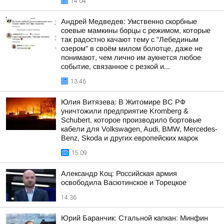
14:04
Андрей Медведев: Умственно скорбные
соевые мамкины борцы с режимом, которые
так радостно качают тему с "Лебединым
озером" в своём милом болотце, даже не
понимают, чем лично им аукнется любое
событие, связанное с резкой и...
13:46
Юлия Витязева: В Житомире ВС РФ
уничтожили предприятие Kromberg &
Schubert, которое производило бортовые
кабели для Volkswagen, Audi, BMW, Mercedes-
Benz, Skoda и других европейских марок
15:09
Александр Коц: Российская армия
освободила Васютинское и Торецкое
14:36
Юрий Баранчик: Стальной капкан: Минфин