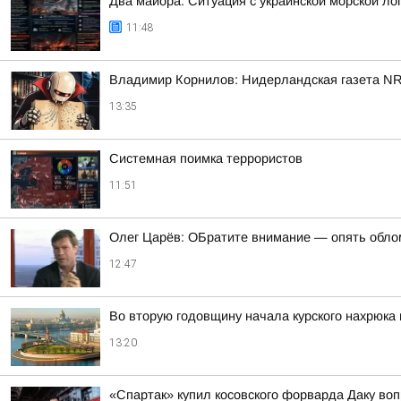
Два майора: Ситуация с украинской морской ло
11:48
Владимир Корнилов: Нидерландская газета NRC
13:35
Системная поимка террористов
11:51
Олег Царёв: ОБратите внимание — опять обло
12:47
Во вторую годовщину начала курского нахрюка
13:20
«Спартак» купил косовского форварда Даку во