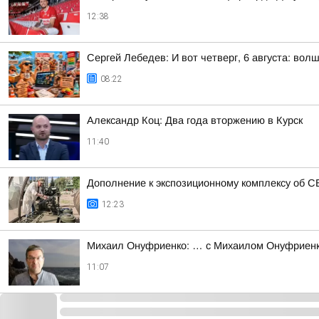
12:38
Сергей Лебедев: И вот четверг, 6 августа: во
08:22
Александр Коц: Два года вторжению в Курск
11:40
Дополнение к экспозиционному комплексу об 
12:23
Михаил Онуфриенко: … с Михаилом Онуфриенко
11:07