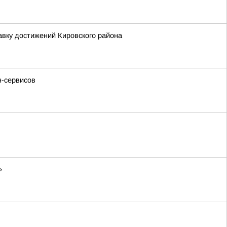
вку достижений Кировского района
н-сервисов
»