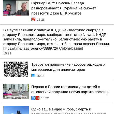
Офицер ВСУ: Помощь Запада
разворовывается, Украина не сможет
превзойти даже ВПК хуситов
15:28
В Сеуле заявили о запуске КНДР неизвестного снаряда в
сторону Японского моря, сообщает агентство News1. КНДР
запустила, предположительно, баллистическую ракету в
сторону Японского моря, отмечает береговая охрана Японии.
https://t.me/tass_agency/388972
//
Colonelcassad
15:23
Требуется пополнение наборов расходных
материалов для анализаторов
15:23
Первая в России гостиница для детей с
онкологией получила новую партию помощи
15:22
Одно ваше видео = горе, смерть и