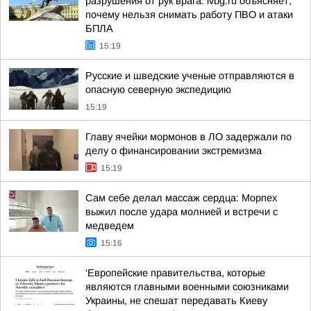
разрушения от рук врага: ivbg.ru объясняет,
почему нельзя снимать работу ПВО и атаки
БПЛА
15:19
Русские и шведские ученые отправляются в
опасную северную экспедицию
15:19
Главу ячейки мормонов в ЛО задержали по
делу о финансировании экстремизма
15:19
Сам себе делал массаж сердца: Морпех
выжил после удара молнией и встречи с
медведем
15:16
‘Европейские правительства, которые
являются главными военными союзниками
Украины, не спешат передавать Киеву