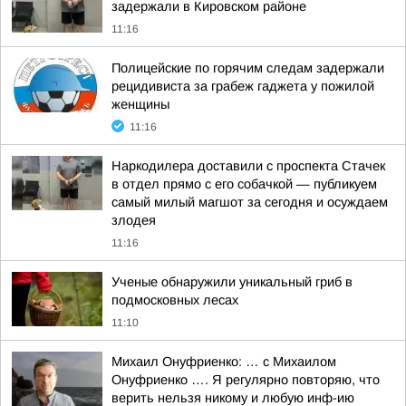
задержали в Кировском районе
11:16
Полицейские по горячим следам задержали
рецидивиста за грабеж гаджета у пожилой
женщины
11:16
Наркодилера доставили с проспекта Стачек
в отдел прямо с его собачкой — публикуем
самый милый магшот за сегодня и осуждаем
злодея
11:16
Ученые обнаружили уникальный гриб в
подмосковных лесах
11:10
Михаил Онуфриенко: … с Михаилом
Онуфриенко …. Я регулярно повторяю, что
верить нельзя никому и любую инф-ию