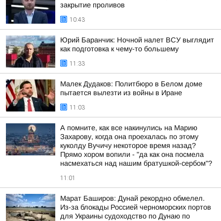
закрытие проливов
10:43
Юрий Баранчик: Ночной налет ВСУ выглядит
как подготовка к чему-то большему
11:33
Малек Дудаков: Политбюро в Белом доме
пытается вылезти из войны в Иране
11:03
А помните, как все накинулись на Марию
Захарову, когда она проехалась по этому
куколду Вучичу некоторое время назад?
Прямо хором вопили - "да как она посмела
насмехаться над нашим братушкой-сербом"?
11:01
Марат Баширов: Дунай рекордно обмелел.
Из-за блокады Россией черноморских портов
для Украины судоходство по Дунаю по