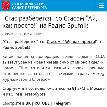
"Стас разберется" со Стасом "Ай,
как просто!" на Радио Sputnik!
СМИ
8 июня 2026, 07:57
"Стас разберется" со
Стасом "Ай, как просто
!" на
Радио Sputnik!
Китай начал спецоперацию возле Тайваня; США
вывезут уран из Ирана независимо от мирной сделки;
армия США готовится казнить своих военных;
отношения фанатов со звездами; грань между
журналистом и блогером
Стартуем в 8:05, подключайтесь на 91.2FM в Москве
и 91.5FM в Петербурге.
Смотрите в
ВК
|
RUTUBE
|
Telegram