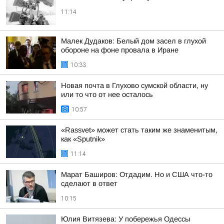
11:14
Малек Дудаков: Белый дом засел в глухой
обороне на фоне провала в Иране
10:33
Новая почта в Глухово сумской области, ну
или то что от нее осталось
10:57
«Rassvet» может стать таким же знаменитым,
как «Sputnik»
11:14
Марат Баширов: Отдадим. Но и США что-то
сделают в ответ
10:15
Юлия Витязева: У побережья Одессы