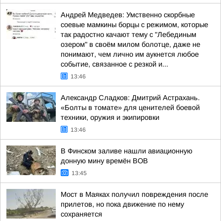
Андрей Медведев: Умственно скорбные
соевые мамкины борцы с режимом, которые
так радостно качают тему с "Лебединым
озером" в своём милом болотце, даже не
понимают, чем лично им аукнется любое
событие, связанное с резкой и...
13:46
Александр Сладков: Дмитрий Астрахань.
«Болты в томате» для ценителей боевой
техники, оружия и экипировки
13:46
В Финском заливе нашли авиационную
донную мину времён ВОВ
13:45
Мост в Маяках получил повреждения после
прилетов, но пока движение по нему
сохраняется