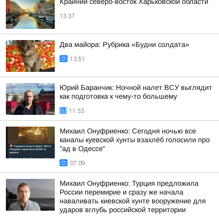
Крайний северо-восток Харьковской области
13:37
Два майора: Рубрика «Будни солдата»
13:51
Юрий Баранчик: Ночной налет ВСУ выглядит
как подготовка к чему-то большему
11:33
Михаил Онуфриенко: Сегодня ночью все
каналы куевской хунты взахлёб голосили про
"ад в Одессе"
07:09
Михаил Онуфриенко: Турция предложила
России перемирие и сразу же начала
наваливать киевской хунте вооружение для
ударов вглубь российской территории