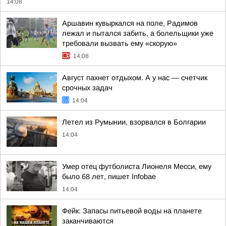
14:08
Аршавин кувыркался на поле, Радимов
лежал и пытался забить, а болельщики уже
требовали вызвать ему «скорую»
14:08
Август пахнет отдыхом. А у нас — счетчик
срочных задач
14:04
Летел из Румынии, взорвался в Болгарии
14:04
Умер отец футболиста Лионеля Месси, ему
было 68 лет, пишет Infobae
14:04
Фейк: Запасы питьевой воды на планете
заканчиваются