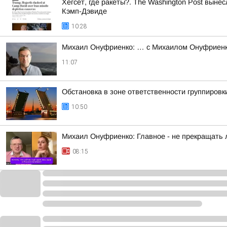
Хегсет, где ракеты?. The Washington Post вы
Кэмп-Дэвиде
10:28
Михаил Онуфриенко: … с Михаилом Онуфриенко
11:07
Обстановка в зоне ответственности группировк
10:50
Михаил Онуфриенко: Главное - не прекращать 
08:15