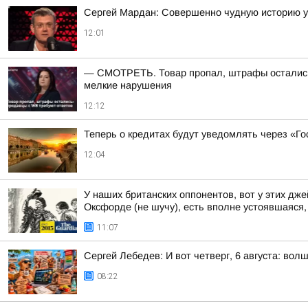
Сергей Мардан: Совершенно чудную историю 
12:01
— СМОТРЕТЬ. Товар пропал, штрафы остались:
мелкие нарушения
12:12
Теперь о кредитах будут уведомлять через «Го
12:04
У наших британских оппонентов, вот у этих д
Оксфорде (не шучу), есть вполне устоявшаяся, 
11:07
Сергей Лебедев: И вот четверг, 6 августа: во
08:22