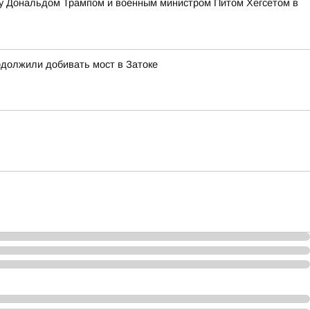
жду Дональдом Трампом и военным министром Питом Хегсетом в
должили добивать мост в Затоке