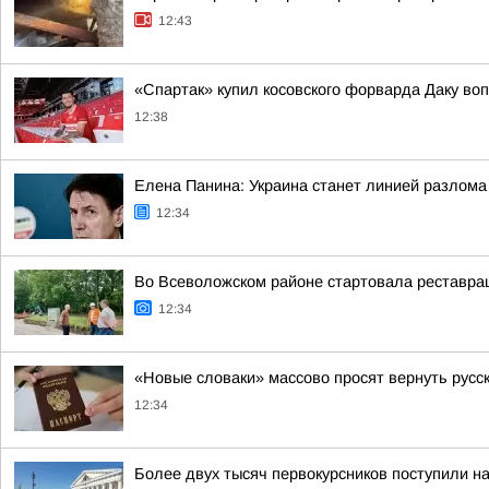
12:43
«Спартак» купил косовского форварда Даку во
12:38
Елена Панина: Украина станет линией разлома
12:34
Во Всеволожском районе стартовала реставра
12:34
«Новые словаки» массово просят вернуть русс
12:34
Более двух тысяч первокурсников поступили н