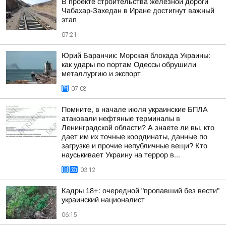
В проекте строительства железной дороги
Чабахар-Захедан в Иране достигнут важный
этап
07:21
Юрий Баранчик: Морская блокада Украины:
как удары по портам Одессы обрушили
металлургию и экспорт
07:08
Помните, в начале июля украинские БПЛА
атаковали нефтяные терминалы в
Ленинградской области? А знаете ли вы, кто
дает им их точные координаты, данные по
загрузке и прочие непубличные вещи? Кто
науськивает Украину на террор в...
03:12
Кадры 18+: очередной "пропавший без вести"
украинский националист
06:15