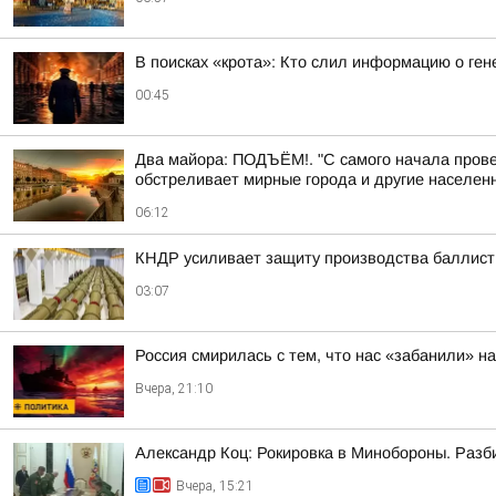
В поисках «крота»: Кто слил информацию о ге
00:45
Два майора: ПОДЪЁМ!. "С самого начала прове
обстреливает мирные города и другие населенн
06:12
КНДР усиливает защиту производства баллист
03:07
Россия смирилась с тем, что нас «забанили» н
Вчера, 21:10
Александр Коц: Рокировка в Минобороны. Разб
Вчера, 15:21