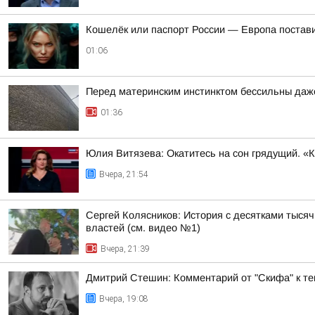
Кошелёк или паспорт России — Европа постав
01:06
Перед материнским инстинктом бессильны даж
01:36
Юлия Витязева: Окатитесь на сон грядущий. «
Вчера, 21:54
Сергей Колясников: История с десятками тыся
властей (см. видео №1)
Вчера, 21:39
Дмитрий Стешин: Комментарий от "Скифа" к те
Вчера, 19:08