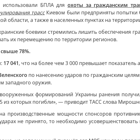
во использовали БПЛА для
охоты за гражданским тра
улирования трасс
Киевом были предприняты попытки 
кой области, а также в населенных пунктах на территор
украинские боевики стремились лишить обеспечения гр
овать их перемещению по территории регионов.
 свыше 78%.
м:
17 041
, что на более чем 3 000 превышает показатель 
Зеленского
по нанесению ударов по гражданским целям
м западного оружия.
й вооруженных формирований Украины ранения получили
5 из которых погибли», — приводит ТАСС слова Мирошн
на производственные мощности спонсоров противника
 ударах не принято, то необходимо усовершенствоват