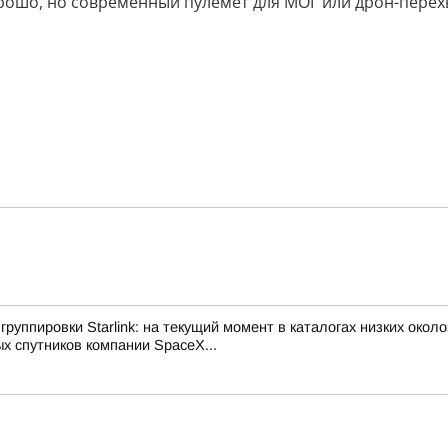
орошо, но современный пулемёт для МОГ или дрон-пере
руппировки Starlink: на текущий момент в каталогах низких око
х спутников компании SpaceX...