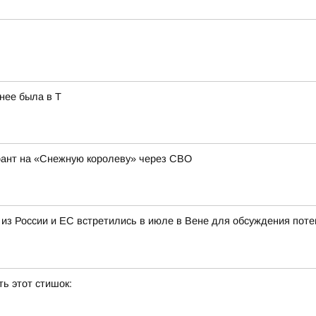
нее была в Т
рант на «Снежную королеву» через СВО
 из России и ЕС встретились в июле в Вене для обсуждения пот
ь этот стишок: