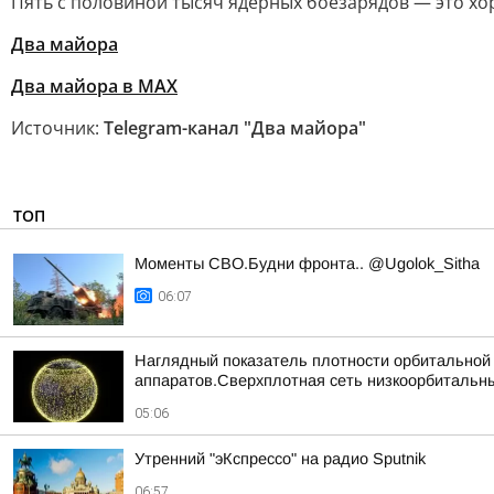
Пять с половиной тысяч ядерных боезарядов — это х
Два майора
Два майора в МАХ
Источник:
Telegram-канал "Два майора"
ТОП
Моменты СВО.Будни фронта.. @Ugolok_Sitha
06:07
Наглядный показатель плотности орбитальной г
аппаратов.Сверхплотная сеть низкоорбитальны
05:06
Утренний "эКспрессо" на радио Sputnik
06:57