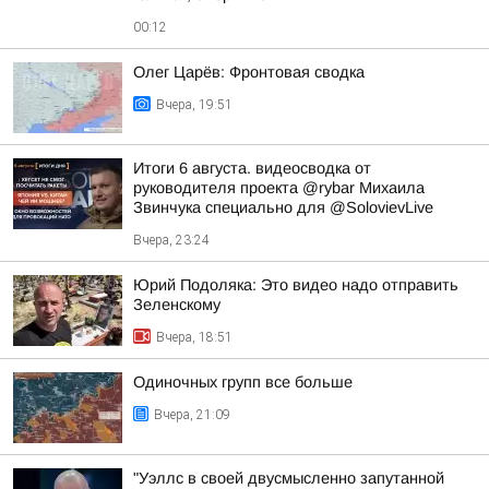
00:12
Олег Царёв: Фронтовая сводка
Вчера, 19:51
Итоги 6 августа. видеосводка от
руководителя проекта @rybar Михаила
Звинчука специально для @SolovievLive
Вчера, 23:24
Юрий Подоляка: Это видео надо отправить
Зеленскому
Вчера, 18:51
Одиночных групп все больше
Вчера, 21:09
"Уэллс в своей двусмысленно запутанной