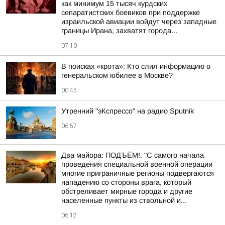
как минимум 15 тысяч курдских
сепаратистских боевиков при поддержке
израильской авиации войдут через западные
границы Ирана, захватят города...
07:10
В поисках «крота»: Кто слил информацию о
генеральском юбилее в Москве?
00:45
Утренний "эКспрессо" на радио Sputnik
06:57
Два майора: ПОДЪЁМ!. "С самого начала
проведения специальной военной операции
многие приграничные регионы подвергаются
нападению со стороны врага, который
обстреливает мирные города и другие
населенные пункты из ствольной и...
06:12