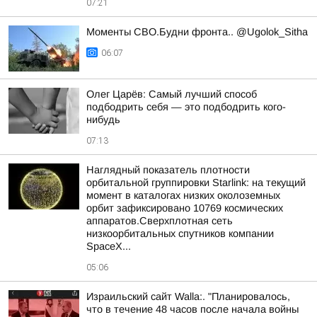
07:21
Моменты СВО.Будни фронта.. @Ugolok_Sitha
06:07
Олег Царёв: Самый лучший способ
подбодрить себя — это подбодрить кого-
нибудь
07:13
Наглядный показатель плотности
орбитальной группировки Starlink: на текущий
момент в каталогах низких околоземных
орбит зафиксировано 10769 космических
аппаратов.Сверхплотная сеть
низкоорбитальных спутников компании
SpaceX...
05:06
Израильский сайт Walla:. "Планировалось,
что в течение 48 часов после начала войны