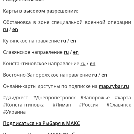
Карты в высоком разрешении:
Обстановка в зоне специальной военной операции
ru
/
en
Купянское направление
ru
/
en
Славянское направление
ru
/
en
Константиновское направление
ru
/
en
Восточно-Запорожское направление
ru
/
en
Онлайн-карты доступны по подписке на
map.rybar.ru
#дайджест #Днепропетровск #Запорожье #карта
#Константиновка #Лиман #Россия #Славянск
#Украина
Подписаться на Рыбаря в МАКС