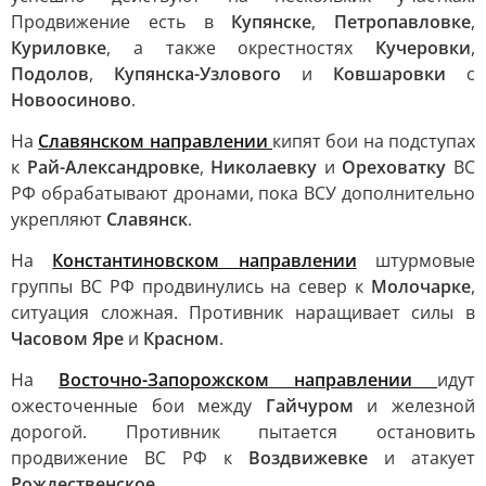
Продвижение есть в
Купянске
,
Петропавловке
,
Куриловке
, а также окрестностях
Кучеровки
,
Подолов
,
Купянска-Узлового
и
Ковшаровки
с
Новоосиново
.
На
Славянском направлении
кипят бои на подступах
к
Рай-Александровке
,
Николаевку
и
Ореховатку
ВС
РФ обрабатывают дронами, пока ВСУ дополнительно
укрепляют
Славянск
.
На
Константиновском направлении
штурмовые
группы ВС РФ продвинулись на север к
Молочарке
,
ситуация сложная. Противник наращивает силы в
Часовом Яре
и
Красном
.
На
Восточно-Запорожском направлении
идут
ожесточенные бои между
Гайчуром
и железной
дорогой. Противник пытается остановить
продвижение ВС РФ к
Воздвижевке
и атакует
Рождественское
.