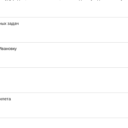
чных задач
Ивановку
рилета