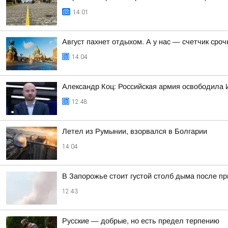
14:01
Август пахнет отдыхом. А у нас — счетчик сро
14:04
Александр Коц: Российская армия освободила 
12:48
Летел из Румынии, взорвался в Болгарии
14:04
В Запорожье стоит густой столб дыма после п
12:43
Русские — добрые, но есть предел терпению