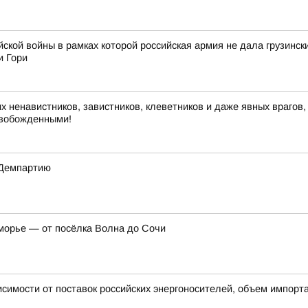
ской войны в рамках которой российская армия не дала грузинс
и Гори
их ненавистников, завистников, клеветников и даже явных врагов,
освобожденными!
 Демпартию
морье — от посёлка Волна до Сочи
имости от поставок российских энергоносителей, объем импорта