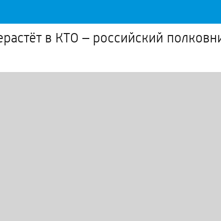
ерастёт в КТО – российский полковн