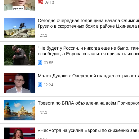
09:13
Сегодня очередная годовщина начала Олимпий
Грузию в скоротечных боях в районе Цхинвала 
12:52
"Не будет у России, и никогда еще не было, так
освободит, а Европа согласится признать их 
09:55
Малек Дудаков: Очередной скандал сотрясает
12:24
Тревога по БПЛА объявлена на всём Причерно
13:32
«Несмотря на усилия Европы по снижению завис