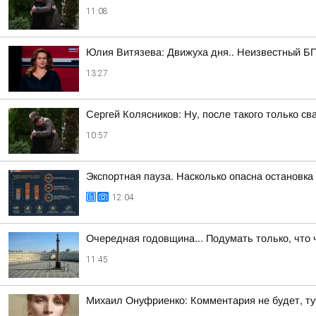
11:08
Юлия Витязева: Движуха дня.. Неизвестный БП
13:27
Сергей Колясников: Ну, после такого только св
10:57
Экспортная пауза. Насколько опасна остановк
12:04
Очередная годовщина... Подумать только, что 
11:45
Михаил Онуфриенко: Комментария не будет, тут